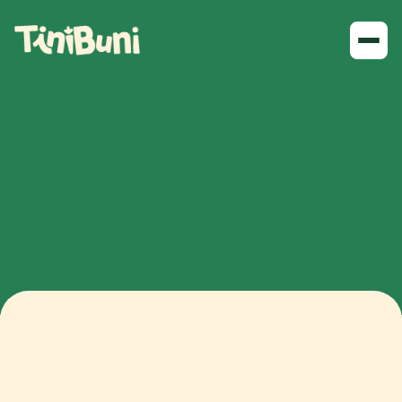
Articles
Il m'arrive de prendre ma plume pour rédiger
des petits articles sur mon métier et mon
approche.